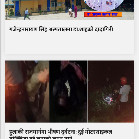
गजेन्द्रनारायण सिंह अस्पतालमा डा.शाहको दादागिरी
हुलाकी राजमार्गमा भीषण दुर्घटना: दुई मोटरसाइकल