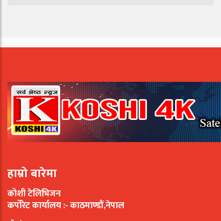
हाम्रो बारेमा
कोशी टेलिभिजन
कर्पोरेट कार्यालय :- काठमाण्डौं,नेपाल