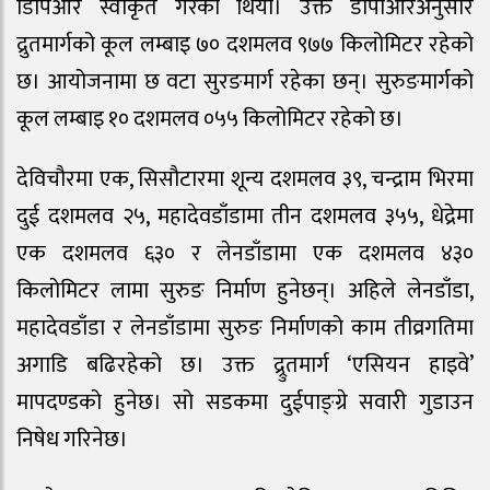
डिपिआर स्वीकृत गरेको थियो। उक्त डीपीआरअनुसार
द्रुतमार्गको कूल लम्बाइ ७० दशमलव ९७७ किलोमिटर रहेको
छ। आयोजनामा छ वटा सुरङमार्ग रहेका छन्। सुरुङमार्गको
कूल लम्बाइ १० दशमलव ०५५ किलोमिटर रहेको छ।
देविचौरमा एक, सिसौटारमा शून्य दशमलव ३९, चन्द्राम भिरमा
दुई दशमलव २५, महादेवडाँडामा तीन दशमलव ३५५, धेद्रेमा
एक दशमलव ६३० र लेनडाँडामा एक दशमलव ४३०
किलोमिटर लामा सुरुङ निर्माण हुनेछन्। अहिले लेनडाँडा,
महादेवडाँडा र लेनडाँडामा सुरुङ निर्माणको काम तीव्रगतिमा
अगाडि बढिरहेको छ। उक्त द्र्रुतमार्ग ‘एसियन हाइवे’
मापदण्डको हुनेछ। सो सडकमा दुईपाङ्ग्रे सवारी गुडाउन
निषेध गरिनेछ।