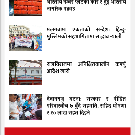
भारतीय नम्बर प्लेटको कार र दुई भारतीय
नागरिक पक्राउ
मलंगवामा एकताको सन्देश: हिन्दु-
मुस्लिमको सहभागितामा सद्भाव र्‍याली
राजविराजमा अनिश्चितकालीन कर्फ्यु
आदेश जारी
देवानगञ्ज घटना: सरकार र पीडित
परिवारबीच ७ बुँदे सहमति, सहिद घोषणा
र १० लाख राहत दिइने