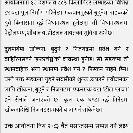
आयोजनामा १२ दशमलव ८८५ किलोमिटर लम्बाइका विभिन्न
८९ वटा पुल निर्माण गरिनेछ। मकवानपुरको बुदुनेमा सडकको
दुवै किनारामा दुई विश्रामस्थल हुनेछन्। ती विश्रामस्थलमा
पेट्रोलपम्प, शौचालय, होटललगायतका सुविधा रहनेछ।
द्रुतमार्गमा खोकना, बुदुने र निजगढमा प्रवेश गर्न र
बाहिरिनसक्ने ‘इन्टरचेञ्ज’को व्यवस्था हुनेछ। सो सडकमा ती
स्थानबाहेक अन्य स्थानमा प्रवेश गर्न र निस्कन पाइने छैन।
यस्तै उक्त सडकमा गुड्ने सवारीको शुल्क उठाउने प्रयोजनका
लागि खोकना, बुदुने र निजगढमा एकरएक वटा ‘टोल प्लाजा’
हुने सेनाले जनाएको छ। कूल एक घण्टा दुई मिनेटमा
खोकनादेखि निजगढसम्मको यात्रा गर्न सकिनेछ।
उक्त आयोजना विसं २०८३ चैत मसान्तसम्म सम्पन्न गर्ने लक्ष्य