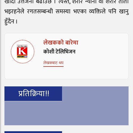
खाँदा उत्तेजना बढाउँछ । त्यस्तै, शरीर न्यानो वा शरीर तातो
भइरहनेले रगतसम्बन्धी समस्या भएका व्यक्तिले पनि खानु
हुँदैन ।
लेखकको बारेमा
कोशी टेलिभिजन
लेखकबाट थप
प्रतिक्रिया!!