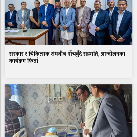
सरकार र चिकित्सक संघबीच पाँचबुँदे सहमति, आन्दोलनका
कार्यक्रम फिर्ता