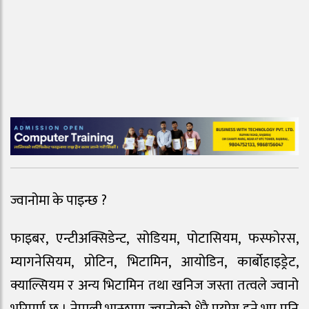
ज्वानोमा के पाइन्छ ?
फाइबर, एन्टीअक्सिडेन्ट, सोडियम, पोटासियम, फस्फोरस,
म्यागनेसियम, प्रोटिन, भिटामिन, आयोडिन, कार्बोहाइड्रेट,
क्याल्सियम र अन्य भिटामिन तथा खनिज जस्ता तत्वले ज्वानो
भरिपूर्ण छ । नेपाली भान्छामा ज्वानोको धेरै प्रयोग हुने भए पनि