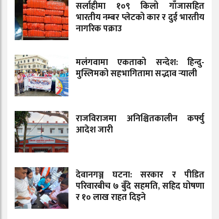
सर्लाहीमा १०९ किलो गाँजासहित
भारतीय नम्बर प्लेटको कार र दुई भारतीय
नागरिक पक्राउ
मलंगवामा एकताको सन्देश: हिन्दु-
मुस्लिमको सहभागितामा सद्भाव र्‍याली
राजविराजमा अनिश्चितकालीन कर्फ्यु
आदेश जारी
देवानगञ्ज घटना: सरकार र पीडित
परिवारबीच ७ बुँदे सहमति, सहिद घोषणा
र १० लाख राहत दिइने