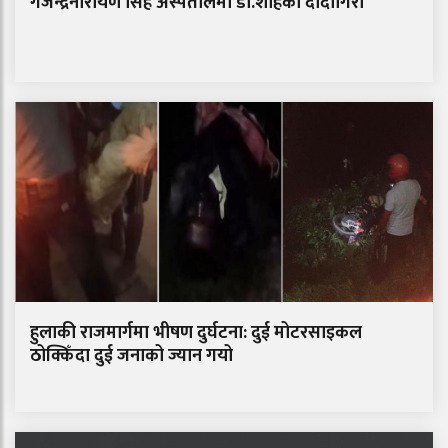
गजेन्द्रनारायण सिंह अस्पतालमा डा.शाहको दादागिरी
हुलाकी राजमार्गमा भीषण दुर्घटना: दुई मोटरसाइकल
ठोक्किँदा दुई जनाको ज्यान गयो