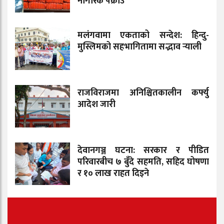
नागरिक पक्राउ
मलंगवामा एकताको सन्देश: हिन्दु-
मुस्लिमको सहभागितामा सद्भाव र्‍याली
राजविराजमा अनिश्चितकालीन कर्फ्यु
आदेश जारी
देवानगञ्ज घटना: सरकार र पीडित
परिवारबीच ७ बुँदे सहमति, सहिद घोषणा
र १० लाख राहत दिइने