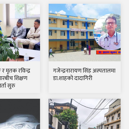
ङ र मृतक रविन्द्र
गजेन्द्रनारायण सिंह अस्पतालमा
ारबीच शिक्षण
डा.शाहको दादागिरी
्ता सुरु