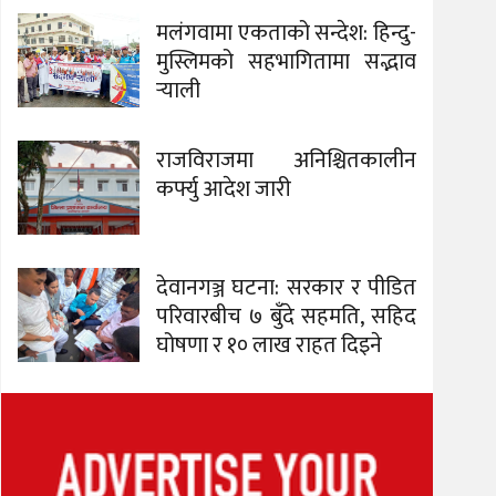
मलंगवामा एकताको सन्देश: हिन्दु-
मुस्लिमको सहभागितामा सद्भाव
र्‍याली
राजविराजमा अनिश्चितकालीन
कर्फ्यु आदेश जारी
देवानगञ्ज घटना: सरकार र पीडित
परिवारबीच ७ बुँदे सहमति, सहिद
घोषणा र १० लाख राहत दिइने