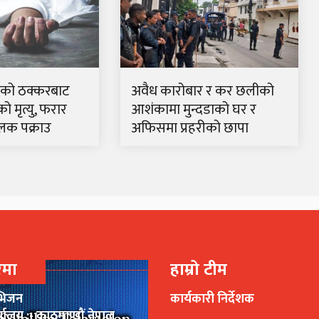
रकको ठक्करबाट
अवैध कारोबार र कर छलीको
 मृत्यु, फरार
आशंकामा मुन्दडाको घर र
लक पक्राउ
अफिसमा प्रहरीको छापा
रेमा
हाम्रो टीम
भिजन
कार्यकारी निर्देशक
र्यालय :- काठमाण्डौं,नेपाल