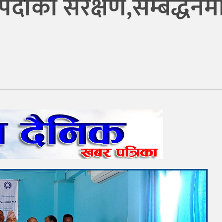
पदाको संरक्षण,सम्बद्धर्नमा