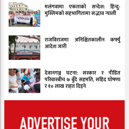
मलंगवामा एकताको सन्देश: हिन्दु-
मुस्लिमको सहभागितामा सद्भाव र्‍याली
राजविराजमा अनिश्चितकालीन कर्फ्यु
आदेश जारी
देवानगञ्ज घटना: सरकार र पीडित
परिवारबीच ७ बुँदे सहमति, सहिद घोषणा
र १० लाख राहत दिइने