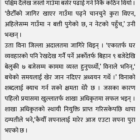
पश्चिम दैलेख जस्तो गाउँमा बसेर पढाई गर्न निकै कठिन थियो ।
‘छैटौँको जागिर खाएर गाउँमा पढ्ने चानचुने कुरा थिएन,
अहिलेसम्म गाउँमा न बत्ती पुगेको छ, न नेटको पहुँच,’ उनी
भन्छन् ।
उता विना जिल्ला अदालतमा जागिरे थिइन् । ‘एकातर्फ घर
व्यवहारको पनि रेखदेख गर्नै पर्ने अर्कोतर्फ बिहान ९ बजेदेखि
बेलुकी ७ बजेसम्म काममा व्यस्त हुनुपर्थ्यो,’ विनाले भनिन्,‘
बचेको समयलाई खेर जान नदिएर अध्ययन गर्थे ।’ विनाको
शब्दलाई क्याच गर्न सक्ने क्षमता धेरै छ । जसका कारण
पहिलो प्रयासमा खुल्लातर्फ शाखा अधिकृतमा सफल भइन् ।
शाखा अधिकृतको स्थायी नियुक्ति प्राप्त गरिसकेपछि थापा
दम्पतीले भने,‘कैयौँ सपनालाई मारेर आज एउटा सपना पुरा
भएको छ ।