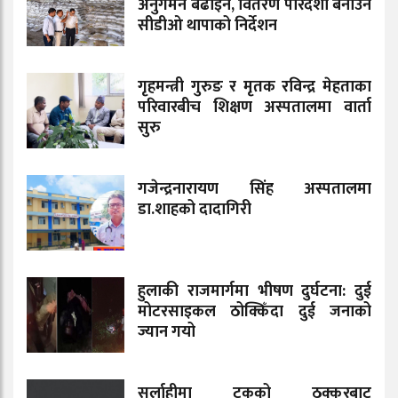
अनुगमन बढाइने, वितरण पारदर्शी बनाउन
सीडीओ थापाको निर्देशन
गृहमन्त्री गुरुङ र मृतक रविन्द्र मेहताका
परिवारबीच शिक्षण अस्पतालमा वार्ता
सुरु
गजेन्द्रनारायण सिंह अस्पतालमा
डा.शाहको दादागिरी
हुलाकी राजमार्गमा भीषण दुर्घटना: दुई
मोटरसाइकल ठोक्किँदा दुई जनाको
ज्यान गयो
सर्लाहीमा ट्रकको ठक्करबाट