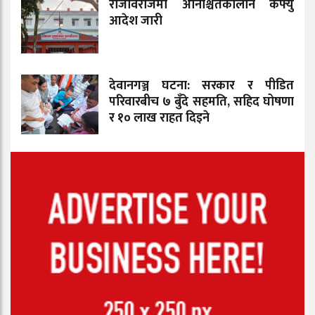
राजविराजमा अनिश्चितकालीन कर्फ्यु
आदेश जारी
देवानगञ्ज घटना: सरकार र पीडित
परिवारबीच ७ बुँदे सहमति, सहिद घोषणा
र १० लाख राहत दिइने