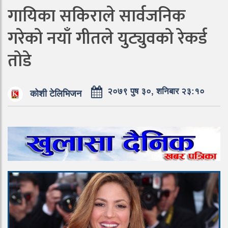
गायिका सकिराले सार्वजनिक
गरेको नयाँ गीतले युट्युवको रेकर्ड
तोडे
२०७९ पुष ३०, शनिबार २३:१०
कोशी टेलिभिजन