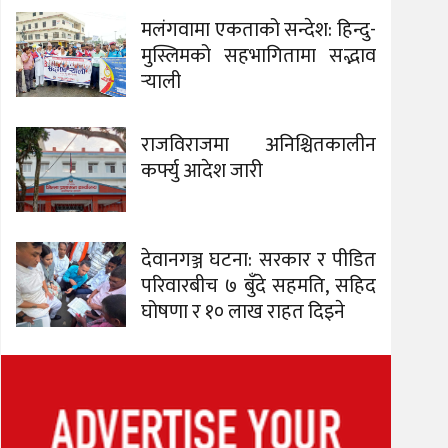
मलंगवामा एकताको सन्देश: हिन्दु-
मुस्लिमको सहभागितामा सद्भाव
र्‍याली
राजविराजमा अनिश्चितकालीन
कर्फ्यु आदेश जारी
देवानगञ्ज घटना: सरकार र पीडित
परिवारबीच ७ बुँदे सहमति, सहिद
घोषणा र १० लाख राहत दिइने