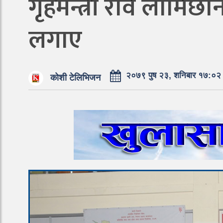
गृहमन्त्री रवि लामिछा
लगाए
२०७९ पुष २३, शनिबार १७:०२
कोशी टेलिभिजन