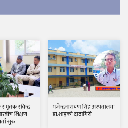
ङ र मृतक रविन्द्र
गजेन्द्रनारायण सिंह अस्पतालमा
ारबीच शिक्षण
डा.शाहको दादागिरी
्ता सुरु