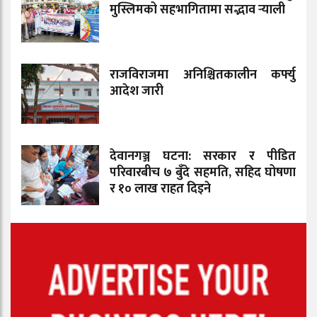
मुस्लिमको सहभागितामा सद्भाव र्‍याली
राजविराजमा अनिश्चितकालीन कर्फ्यु
आदेश जारी
देवानगञ्ज घटना: सरकार र पीडित
परिवारबीच ७ बुँदे सहमति, सहिद घोषणा
र १० लाख राहत दिइने