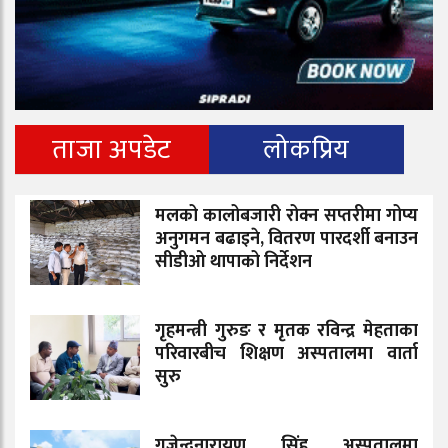
ताजा अपडेट
लोकप्रिय
मलको कालोबजारी रोक्न सप्तरीमा गोप्य
अनुगमन बढाइने, वितरण पारदर्शी बनाउन
सीडीओ थापाको निर्देशन
गृहमन्त्री गुरुङ र मृतक रविन्द्र मेहताका
परिवारबीच शिक्षण अस्पतालमा वार्ता
सुरु
गजेन्द्रनारायण सिंह अस्पतालमा