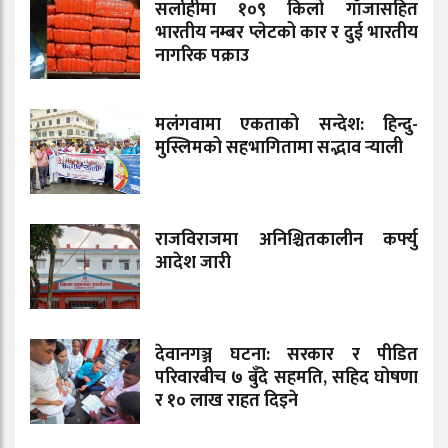
सर्लाहीमा १०९ किलो गाँजासहित
भारतीय नम्बर प्लेटको कार र दुई भारतीय
नागरिक पक्राउ
मलंगवामा एकताको सन्देश: हिन्दु-
मुस्लिमको सहभागितामा सद्भाव र्‍याली
राजविराजमा अनिश्चितकालीन कर्फ्यु
आदेश जारी
देवानगञ्ज घटना: सरकार र पीडित
परिवारबीच ७ बुँदे सहमति, सहिद घोषणा
र १० लाख राहत दिइने