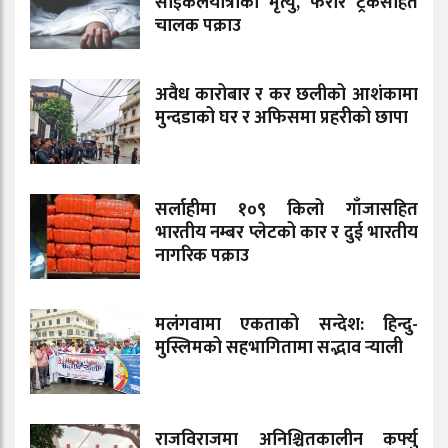
साइकलयात्रीको मृत्यु, फरार ट्रकसहित
चालक पक्राउ
अवैध कारोबार र कर छलीको आशंकामा
मुन्दडाको घर र अफिसमा प्रहरीको छापा
सर्लाहीमा १०९ किलो गाँजासहित
भारतीय नम्बर प्लेटको कार र दुई भारतीय
नागरिक पक्राउ
मलंगवामा एकताको सन्देश: हिन्दु-
मुस्लिमको सहभागितामा सद्भाव र्‍याली
राजविराजमा अनिश्चितकालीन कर्फ्यु