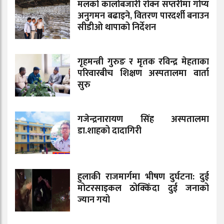
मलको कालोबजारी रोक्न सप्तरीमा गोप्य
अनुगमन बढाइने, वितरण पारदर्शी बनाउन
सीडीओ थापाको निर्देशन
गृहमन्त्री गुरुङ र मृतक रविन्द्र मेहताका
परिवारबीच शिक्षण अस्पतालमा वार्ता
सुरु
गजेन्द्रनारायण सिंह अस्पतालमा
डा.शाहको दादागिरी
हुलाकी राजमार्गमा भीषण दुर्घटना: दुई
मोटरसाइकल ठोक्किँदा दुई जनाको
ज्यान गयो