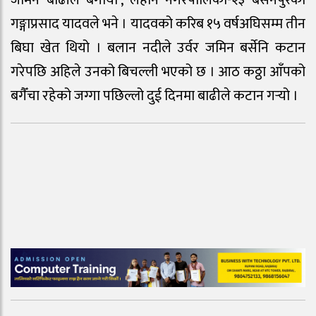
जमिन बाढीले बगायो’, लहान नगरपालिका-२३ बसनपुरका
गङ्गाप्रसाद यादवले भने । यादवको करिब १५ वर्षअघिसम्म तीन
बिघा खेत थियो । बलान नदीले उर्वर जमिन बर्सेनि कटान
गरेपछि अहिले उनको बिचल्ली भएको छ । आठ कठ्ठा आँपको
बगैँचा रहेको जग्गा पछिल्लो दुई दिनमा बाढीले कटान गर्‍यो ।