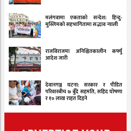
मलंगवामा एकताको सन्देश: हिन्दु-
मुस्लिमको सहभागितामा सद्भाव र्‍याली
राजविराजमा अनिश्चितकालीन कर्फ्यु
आदेश जारी
देवानगञ्ज घटना: सरकार र पीडित
परिवारबीच ७ बुँदे सहमति, सहिद घोषणा
र १० लाख राहत दिइने