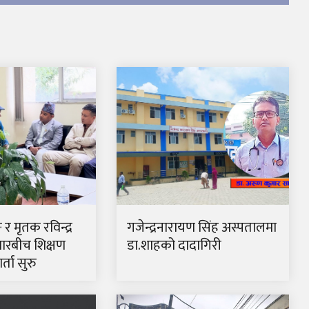
ङ र मृतक रविन्द्र
गजेन्द्रनारायण सिंह अस्पतालमा
ारबीच शिक्षण
डा.शाहको दादागिरी
्ता सुरु