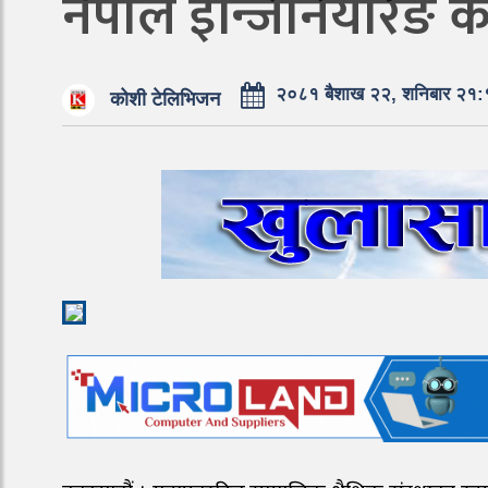
नेपाल इन्जिनियरिङ क
२०८१ बैशाख २२, शनिबार २१
कोशी टेलिभिजन