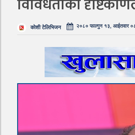
विविधताको दृष्टिकोणले
२०८० फाल्गुन १३, आईतवार ०
कोशी टेलिभिजन