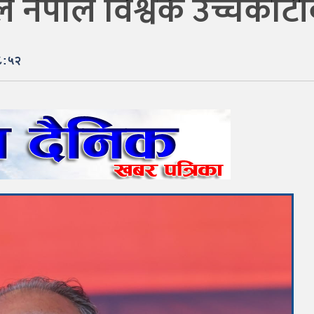
 नेपाल विश्वकै उच्चकोटीको 
८:५२