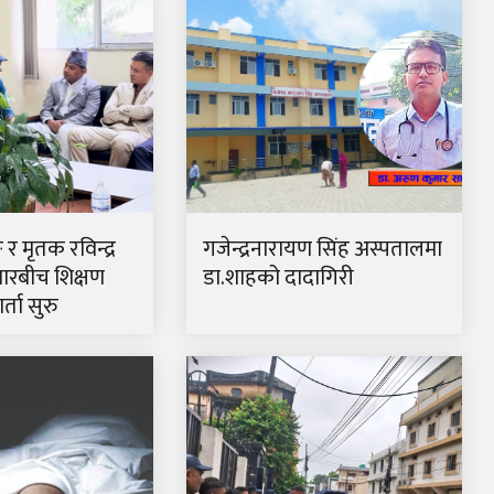
ङ र मृतक रविन्द्र
गजेन्द्रनारायण सिंह अस्पतालमा
ारबीच शिक्षण
डा.शाहको दादागिरी
्ता सुरु